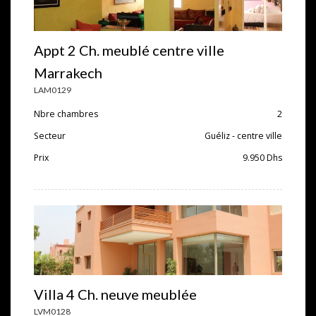
Appt 2 Ch. meublé centre ville
Marrakech
LAM0129
Nbre chambres
2
Secteur
Guéliz - centre ville
Prix
9.950
Dhs
Villa 4 Ch. neuve meublée
LVM0128