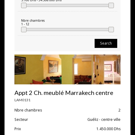
5.700
Dhs
-
34.308.000
Dhs
Nbre chambres
1
-
12
Search
Appt 2 Ch. meublé Marrakech centre
LAM0131
Nbre chambres
2
Secteur
Guéliz - centre ville
Prix
1.450.000
Dhs