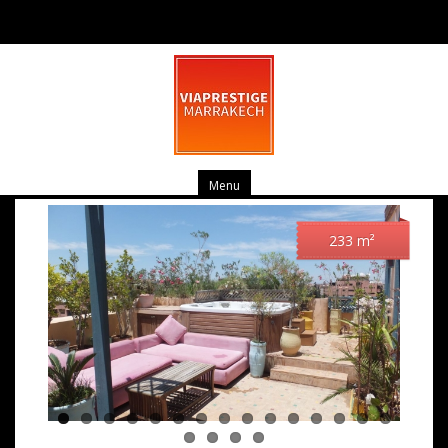
Appt “coup de coeur” dans
l’hivernage !
Menu
233
m²