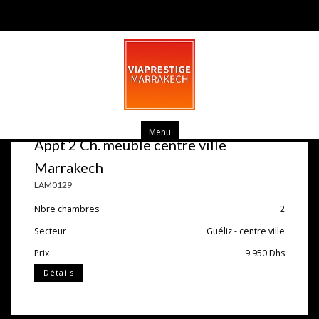
Menu
Appt 2 Ch. meublé centre ville
Marrakech
LAM0129
Nbre chambres
2
Secteur
Guéliz - centre ville
Prix
9.950
Dhs
Détails