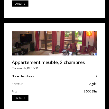
Détails
Appartement meublé, 2 chambres
Marrakech
,
REF 608
Nbre chambres
2
Secteur
Agdal
Prix
8.500
Dhs
Détails