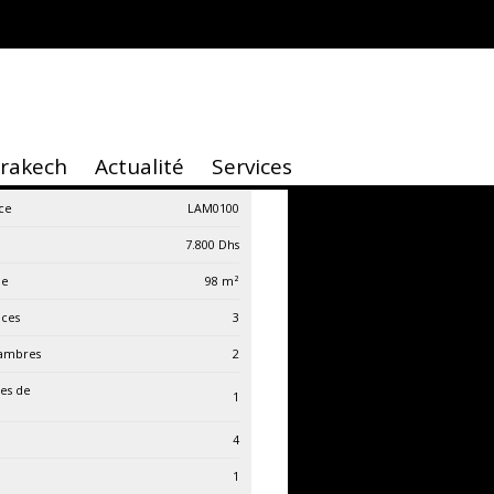
rrakech
Actualité
Services
ce
LAM0100
7.800
Dhs
ie
98
m²
èces
3
ambres
2
les de
1
4
1