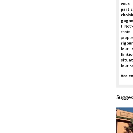
vous
parti
chois
gagner
!
Notr
choi
prop
rigou
leur 
finit
situa
leur r
Vos ex
Sugges