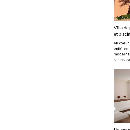
Villa d
et pisci
Au coeur 
entièreme
moderne 
salons av
Un conc