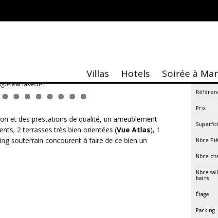
lé 2 Ch. près de LVH
Villas
Hotels
Soirée à Ma
Référen
Prix
tion et des prestations de qualité, un ameublement
Superfic
ts, 2 terrasses très bien orientées (
Vue Atlas
), 1
ing souterrain concourent à faire de ce bien un
Nbre Pi
Nbre ch
Nbre sal
bains
Étage
Parking