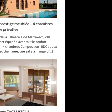
e prestige meublée – 4 chambres
ne privative
de la Palmeraie de Marrakech, villa
nt équipée avec tout le confort
– 4 chambres Composition : RDC : deux
ec cheminée, une salle à manger, […]
ept EXCLUSIF !!!