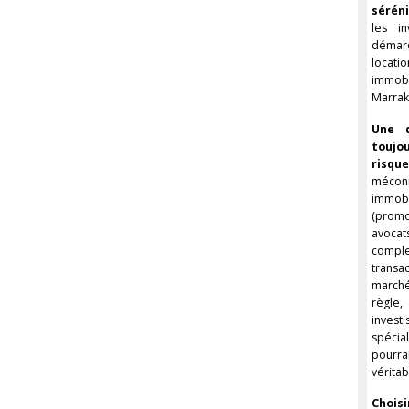
sérén
les in
démarc
locat
immobi
Marrake
Une d
toujo
ris
mécon
immobi
(prom
avocats
compl
transa
march
règle
invest
spécia
pourr
vérita
Chois