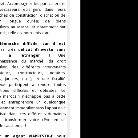
ité.
Accompagner les particuliers et
vestisseurs étrangers dans leurs
hes de construction, d'achat ou de
ion (longue durée) de biens
liers au Maroc, et notamment sur
ch, telle est notre mission.
émarche difficile, car il est
urs très délicat d'investir sans
que à l'étranger !
Une
naissance du marché, du droit
lier, des différents intervenants
oteurs, constructeurs, notaires,
, juristes, etc...), et une fiscalité
exe participent a rendre toutes
ctions difficiles et délicates. Le
é marocain n'échappe pas à cette
, et entreprendre un quelconque
issement immobilier sans l'appui d'un
liste dans ces différents domaines
ait transformer votre rêve en un
ble cauchemar !
ir un agent VIAPRESTIGE pour