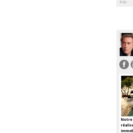
Notre
réali
immo