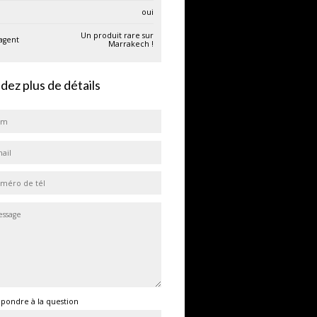
oui
Un produit rare sur
'agent
Marrakech !
ez plus de détails
épondre à la question