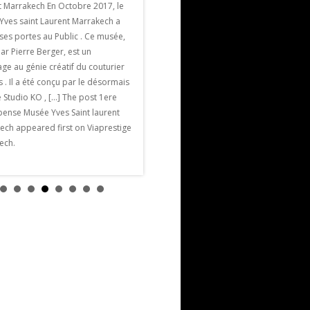
Marrakech
t Marrakech En Octobre 2017, le
La Villa Jardin Nomade est une villa de
Yves saint Laurent Marrakech a
luxe et de charme parmi les plus
ses portes au Public . Ce musée,
proches de Marrakech. Elle est située à
ar Pierre Berger, est un
seulement 5 mn en voiture des remparts
e au génie créatif du couturier
de la ville historique, à 7/ 8 minutes […]
s . Il a été conçu par le désormais
The post Villa Jardin Nomade appeared
 Studio KO , […] The post 1ere
first on Viaprestige Marrakech.
ense Musée Yves Saint laurent
ech appeared first on Viaprestige
ech.