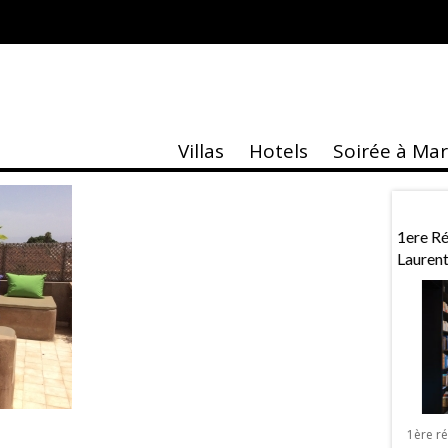
Villas
Hotels
Soirée à Ma
aire
Actu
 À Marrakech
Exposition «MASK»
1ere R
Lauren
Exposition « MASK » de Sebastien Royez
à Marrakech La Galerie Design & Co
lentin à Marrakech
organise à Marrakech une exposition
, Vérone ou Venise,
1ère r