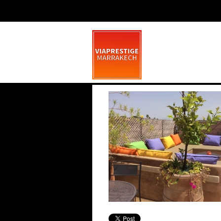
2
juillet 9, 2014
0 comment
La Pétanque À Marrakech
Saint Valentin
Marrakech, une nouvelle corde à son arc
: la pétanque La dynamique se poursuit
Marrakech
Fêtez la Saint Va
dans la ville rose, avec une activité
la première
Comme Las Vegas
sportive qui nous vient du Sud de la