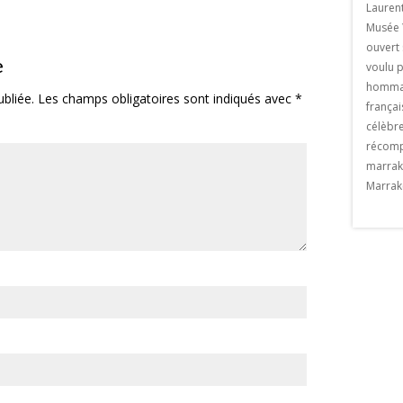
de Sébastien Royez du 23 février au 23
venue une ville
Lauren
mars 2018 au restaurant La paillote . Le
ce . Il suffit de
Musée 
vernissage aura lieu le le jeudi 22 février
re de poeple qui se
ouvert 
e
2018 à partir de 19h. Un artiste de
kech chaque année.
voulu p
Marrakech Né en France […] The post
exemple privatiser une
hommag
bliée.
Les champs obligatoires sont indiqués avec
*
Exposition «MASK» appeared first on
meraie de Marrakech et y
françai
Viaprestige Marrakech.
t Valentin à Marrakech
célèbre
n Viaprestige
récomp
marrak
Marrak