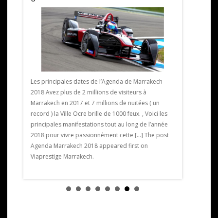
Les principales dates de l’Agenda de Marrakech
2018 Avez plus de 2 millions de visiteurs à
Exposition 
Marrakech en 2017 et 7 millions de nuitées ( un
expose pour
record ) la Ville Ocre brille de 1000 feux. , Voici les
limitée crée
ntre 28
principales manifestations tout au long de l’année
artiste ext
2018 pour vivre passionnément cette […] The post
du golf. L’e
ons la
Agenda Marrakech 2018 appeared first on
artistique.
Viaprestige Marrakech.
Exposition 
on
Golf de […] 
Viaprestige