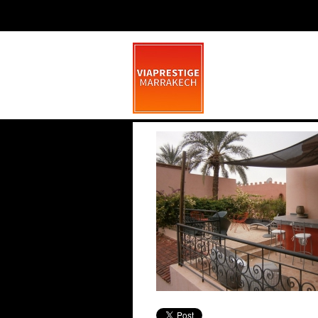
OLYMPUS DIGIT
février 26, 2014
0 comme
La Pétanque À Marrakech
Saint Valentin
Marrakech, une nouvelle corde à son arc
: la pétanque La dynamique se poursuit
Marrakech
Fêtez la Saint Va
dans la ville rose, avec une activité
la première
Comme Las Vegas
sportive qui nous vient du Sud de la