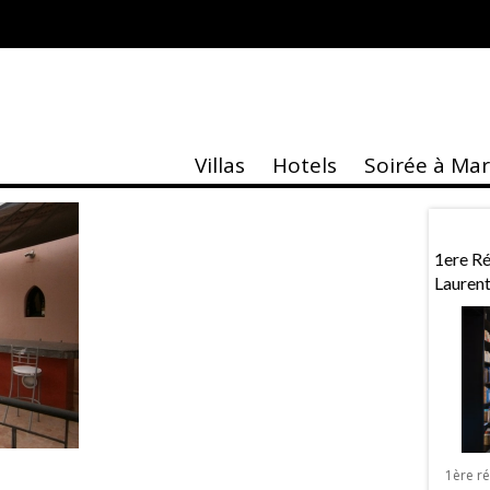
AL CAMERA
Villas
Hotels
Soirée à Ma
ntaire
Actu
 À Marrakech
Exposition «MASK»
1ere R
Lauren
Exposition « MASK » de Sebastien Royez
à Marrakech La Galerie Design & Co
lentin à Marrakech
organise à Marrakech une exposition
, Vérone ou Venise,
1ère r