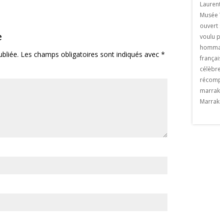
de Sébastien Royez du 23 février au 23
venue une ville
Lauren
mars 2018 au restaurant La paillote . Le
ce . Il suffit de
Musée 
vernissage aura lieu le le jeudi 22 février
re de poeple qui se
ouvert 
e
2018 à partir de 19h. Un artiste de
kech chaque année.
voulu p
Marrakech Né en France […] The post
exemple privatiser une
hommag
bliée.
Les champs obligatoires sont indiqués avec
*
Exposition «MASK» appeared first on
meraie de Marrakech et y
françai
Viaprestige Marrakech.
t Valentin à Marrakech
célèbre
n Viaprestige
récomp
marrak
Marrak