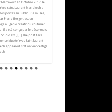
Marrakech
t Marrakech En Octobre 2017, le
La Villa Jardin Nomade est une villa de
Yves saint Laurent Marrakech a
luxe et de charme parmi les plus
ses portes au Public . Ce musée,
proches de Marrakech. Elle est située à
ar Pierre Berger, est un
seulement 5 mn en voiture des remparts
e au génie créatif du couturier
de la ville historique, à 7/ 8 minutes […]
s . Il a été conçu par le désormais
The post Villa Jardin Nomade appeared
 Studio KO , […] The post 1ere
first on Viaprestige Marrakech.
ense Musée Yves Saint laurent
ech appeared first on Viaprestige
ech.