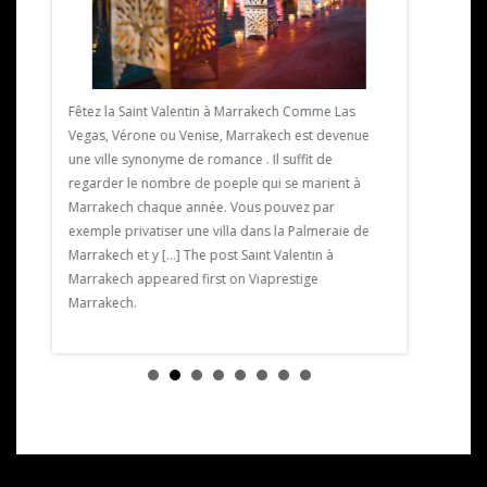
Exposition 
ille
Marrakech L
Fêtez la Saint Valentin à Marrakech Comme Las
nt du
Marrakech u
Vegas, Vérone ou Venise, Marrakech est devenue
est un
février au 2
une ville synonyme de romance . Il suffit de
aussi un
Le vernissag
regarder le nombre de poeple qui se marient à
 à
partir de 19
Marrakech chaque année. Vous pouvez par
[…] The pos
exemple privatiser une villa dans la Palmeraie de
Exposition 
Marrakech et y […] The post Saint Valentin à
Marrakech.
Marrakech appeared first on Viaprestige
Marrakech.