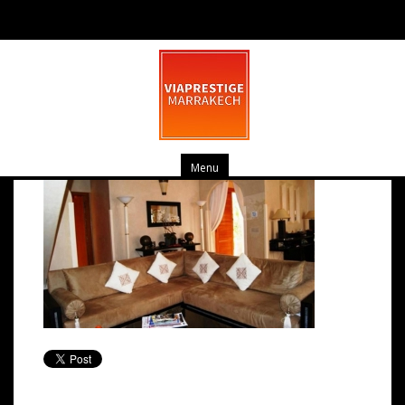
pv_dsc01953-medium-large
mars 19, 2014
0 commentaire
Menu