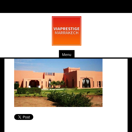
pv_dsc00321-small-medium
mars 19, 2014
0 commentaire
Menu