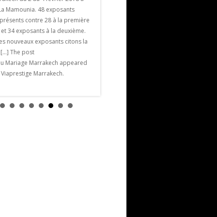
millions de nuitées ( un record ) la Ville
l La Mamounia. 48 exposants
Ocre brille de 1000 feux. , Voici les
présents contre 28 à la première
principales manifestations tout au long
 et 34 exposants à la deuxième.
de l’année 2018 pour vivre
les nouveaux exposants citons la
passionnément cette […] The post
e […] The post
Agenda Marrakech 2018 appeared first
du Mariage Marrakech appeared
on Viaprestige Marrakech.
n Viaprestige Marrakech.