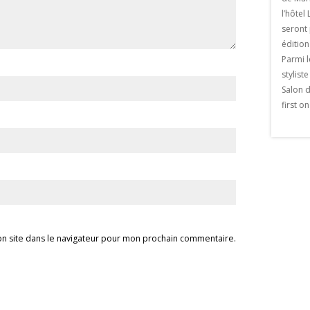
Marrakech
h En Octobre 2017, le
l’hôte
La Villa Jardin Nomade est une villa de
 Laurent Marrakech a
seront 
luxe et de charme parmi les plus
 au Public . Ce musée,
édition
proches de Marrakech. Elle est située à
Berger, est un
Parmi 
seulement 5 mn en voiture des remparts
 créatif du couturier
stylist
de la ville historique, à 7/ 8 minutes […]
é conçu par le désormais
Salon 
The post Villa Jardin Nomade appeared
 , […] The post 1ere
first o
first on Viaprestige Marrakech.
 Yves Saint laurent
ed first on Viaprestige
n site dans le navigateur pour mon prochain commentaire.