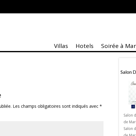
Villas
Hotels
Soirée à Ma
taire
Actu
e Musée Yves Saint
Villa Jardin Nomade
Salon 
kech
e
bliée.
Les champs obligatoires sont indiqués avec
*
Salon 
de Mar
La Villa Jardin Nomade : Une villa
Salon 
paradisiaque et luxueuse aux portes de
 Musée Yves Saint
de Marr