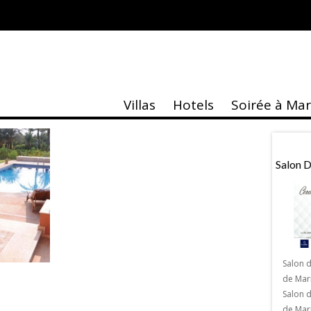
Villas
Hotels
Soirée à Ma
taire
Actu
e Musée Yves Saint
Villa Jardin Nomade
Salon 
kech
Salon 
de Mar
La Villa Jardin Nomade : Une villa
Salon 
paradisiaque et luxueuse aux portes de
 Musée Yves Saint
de Marr