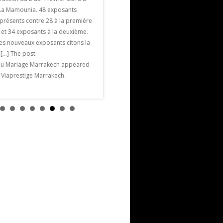
millions de nuitées ( un record ) la Ville
l La Mamounia. 48 exposants
Ocre brille de 1000 feux. , Voici les
présents contre 28 à la première
principales manifestations tout au long
 et 34 exposants à la deuxième.
de l’année 2018 pour vivre
les nouveaux exposants citons la
passionnément cette […] The post
e […] The post
Agenda Marrakech 2018 appeared first
du Mariage Marrakech appeared
on Viaprestige Marrakech.
n Viaprestige Marrakech.