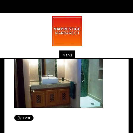
pv_h-salle-de-bain-1-medium
mars 20, 2014
0 commentaire
Menu