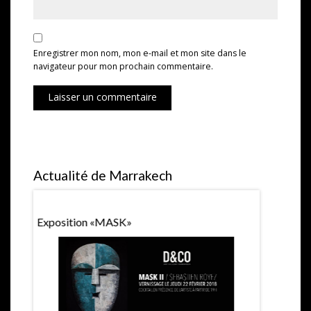
Enregistrer mon nom, mon e-mail et mon site dans le
navigateur pour mon prochain commentaire.
Laisser un commentaire
Actualité de Marrakech
Exposition «MASK»
1ere Récom
Marrakech