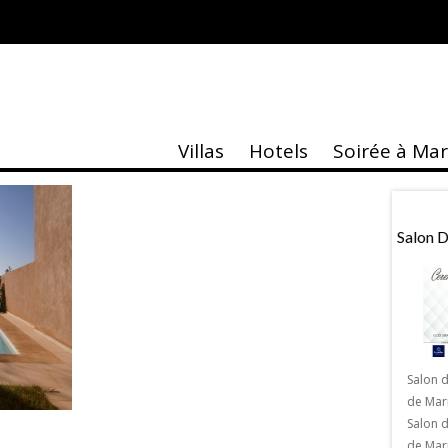
AL CAMERA
Villas
Hotels
Soirée à Ma
taire
Actu
e Musée Yves Saint
Villa Jardin Nomade
Salon 
kech
Salon 
de Mar
La Villa Jardin Nomade : Une villa
Salon 
paradisiaque et luxueuse aux portes de
 Musée Yves Saint
de Marr