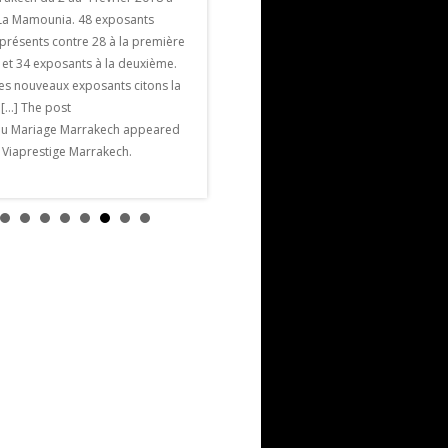
millions de nuitées ( un record ) la Ville
l La Mamounia. 48 exposants
Ocre brille de 1000 feux. , Voici les
présents contre 28 à la première
principales manifestations tout au long
 et 34 exposants à la deuxième.
de l’année 2018 pour vivre
les nouveaux exposants citons la
passionnément cette […] The post
e […] The post
Agenda Marrakech 2018 appeared first
du Mariage Marrakech appeared
on Viaprestige Marrakech.
n Viaprestige Marrakech.