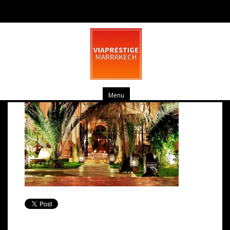
pv_entree-du-salon-large
mars 19, 2014
0 commentaire
Menu