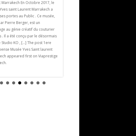
Marrakech
t Marrakech En Octobre 2017, le
La Villa Jardin Nomade est une villa de
Yves saint Laurent Marrakech a
luxe et de charme parmi les plus
ses portes au Public . Ce musée,
proches de Marrakech. Elle est située à
ar Pierre Berger, est un
seulement 5 mn en voiture des remparts
e au génie créatif du couturier
de la ville historique, à 7/ 8 minutes […]
s . Il a été conçu par le désormais
The post Villa Jardin Nomade appeared
 Studio KO , […] The post 1ere
first on Viaprestige Marrakech.
ense Musée Yves Saint laurent
ech appeared first on Viaprestige
ech.