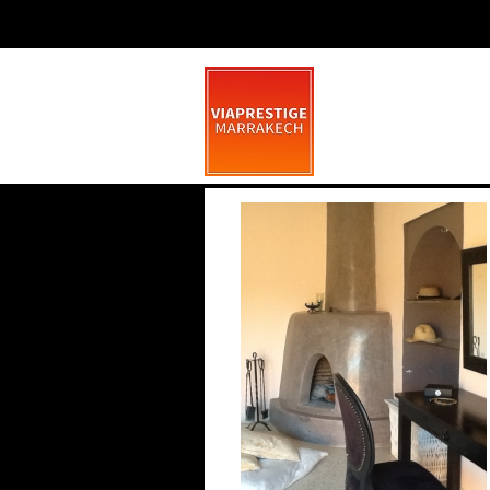
image (11)
mars 22, 2014
0 commen
La Pétanque À Marrakech
Saint Valentin
Marrakech, une nouvelle corde à son arc
: la pétanque La dynamique se poursuit
Marrakech
Fêtez la Saint Va
dans la ville rose, avec une activité
la première
Comme Las Vegas
sportive qui nous vient du Sud de la