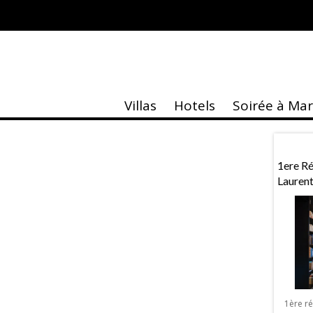
Villas
Hotels
Soirée à Ma
taire
Actu
 À Marrakech
Exposition «MASK»
1ere R
Lauren
Exposition « MASK » de Sebastien Royez
à Marrakech La Galerie Design & Co
lentin à Marrakech
organise à Marrakech une exposition
, Vérone ou Venise,
1ère r