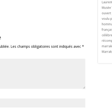
de Sébastien Royez du 23 février au 23
venue une ville
Lauren
mars 2018 au restaurant La paillote . Le
ce . Il suffit de
Musée 
vernissage aura lieu le le jeudi 22 février
re de poeple qui se
ouvert 
2018 à partir de 19h. Un artiste de
kech chaque année.
voulu p
Marrakech Né en France […] The post
exemple privatiser une
hommag
Exposition «MASK» appeared first on
meraie de Marrakech et y
françai
Viaprestige Marrakech.
t Valentin à Marrakech
célèbre
e
n Viaprestige
récomp
bliée.
Les champs obligatoires sont indiqués avec
*
marrak
Marrak