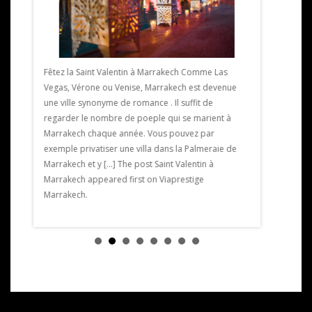
Exposition 
ille
Marrakech L
Fêtez la Saint Valentin à Marrakech Comme Las
nt du
Marrakech u
Vegas, Vérone ou Venise, Marrakech est devenue
est un
février au 2
une ville synonyme de romance . Il suffit de
aussi un
Le vernissag
regarder le nombre de poeple qui se marient à
 à
partir de 19
Marrakech chaque année. Vous pouvez par
[…] The pos
exemple privatiser une villa dans la Palmeraie de
Exposition 
Marrakech et y […] The post Saint Valentin à
Marrakech.
Marrakech appeared first on Viaprestige
Marrakech.