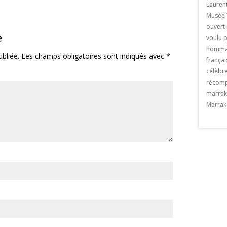
de Sébastien Royez du 23 février au 23
venue une ville
Lauren
mars 2018 au restaurant La paillote . Le
ce . Il suffit de
Musée 
vernissage aura lieu le le jeudi 22 février
re de poeple qui se
ouvert 
e
2018 à partir de 19h. Un artiste de
kech chaque année.
voulu p
Marrakech Né en France […] The post
exemple privatiser une
hommag
bliée.
Les champs obligatoires sont indiqués avec
*
Exposition «MASK» appeared first on
meraie de Marrakech et y
françai
Viaprestige Marrakech.
t Valentin à Marrakech
célèbre
n Viaprestige
récomp
marrak
Marrak