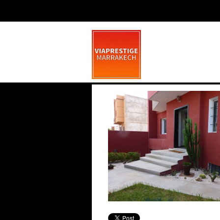
Villa 4 Ch. Targa
mars 17, 2014
0 commen
La Pétanque À Marrakech
Saint Valentin
Marrakech, une nouvelle corde à son arc
: la pétanque La dynamique se poursuit
Marrakech
Fêtez la Saint Va
dans la ville rose, avec une activité
la première
Comme Las Vegas
sportive qui nous vient du Sud de la