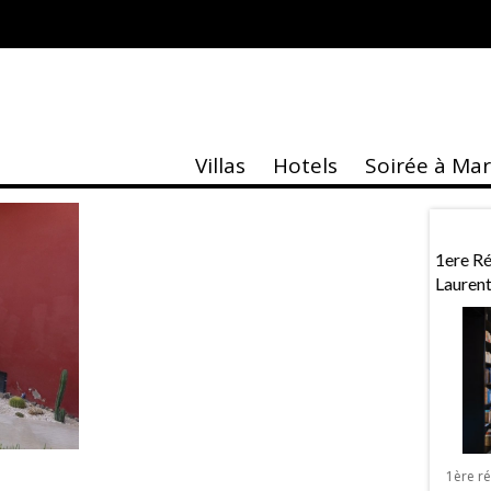
-Marrakech n°8
Villas
Hotels
Soirée à Ma
taire
Actu
 À Marrakech
Exposition «MASK»
1ere R
Lauren
Exposition « MASK » de Sebastien Royez
à Marrakech La Galerie Design & Co
lentin à Marrakech
organise à Marrakech une exposition
, Vérone ou Venise,
1ère r