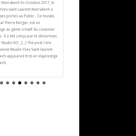
Marrakech
t Marrakech En Octobre 2017, le
La Villa Jardin Nomade est une villa de
Yves saint Laurent Marrakech a
luxe et de charme parmi les plus
ses portes au Public . Ce musée,
proches de Marrakech. Elle est située à
ar Pierre Berger, est un
seulement 5 mn en voiture des remparts
e au génie créatif du couturier
de la ville historique, à 7/ 8 minutes […]
s . Il a été conçu par le désormais
The post Villa Jardin Nomade appeared
 Studio KO , […] The post 1ere
first on Viaprestige Marrakech.
ense Musée Yves Saint laurent
ech appeared first on Viaprestige
ech.