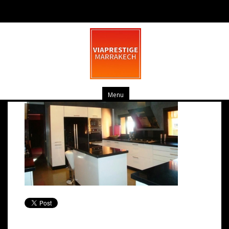
pv_dsc04190-medium
mars 20, 2014
0 commentaire
Menu