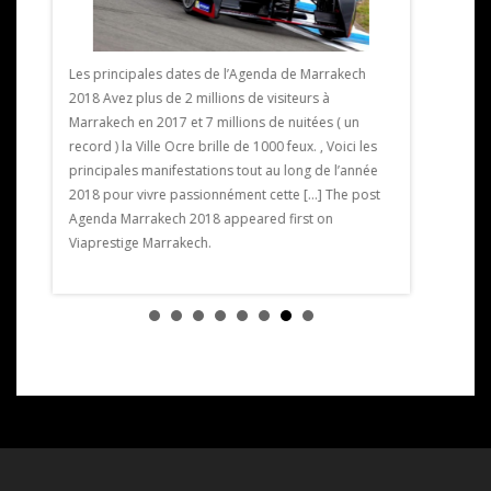
Les principales dates de l’Agenda de Marrakech
2018 Avez plus de 2 millions de visiteurs à
Exposition 
Marrakech en 2017 et 7 millions de nuitées ( un
expose pour
record ) la Ville Ocre brille de 1000 feux. , Voici les
limitée crée
ntre 28
principales manifestations tout au long de l’année
artiste ext
2018 pour vivre passionnément cette […] The post
du golf. L’e
ons la
Agenda Marrakech 2018 appeared first on
artistique.
Viaprestige Marrakech.
Exposition 
on
Golf de […] 
Viaprestige