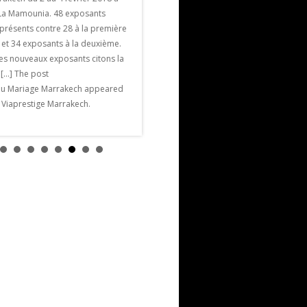
millions de nuitées ( un record ) la Ville
l La Mamounia. 48 exposants
Ocre brille de 1000 feux. , Voici les
présents contre 28 à la première
principales manifestations tout au long
 et 34 exposants à la deuxième.
de l’année 2018 pour vivre
les nouveaux exposants citons la
passionnément cette […] The post
e […] The post
Agenda Marrakech 2018 appeared first
du Mariage Marrakech appeared
on Viaprestige Marrakech.
n Viaprestige Marrakech.