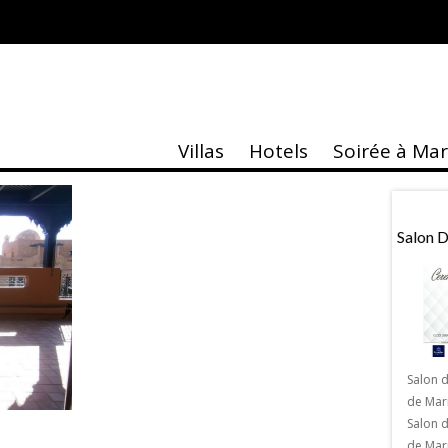
AL CAMERA
Villas
Hotels
Soirée à Ma
taire
Actu
e Musée Yves Saint
Villa Jardin Nomade
Salon 
kech
Salon 
de Mar
La Villa Jardin Nomade : Une villa
Salon 
paradisiaque et luxueuse aux portes de
 Musée Yves Saint
de Marr