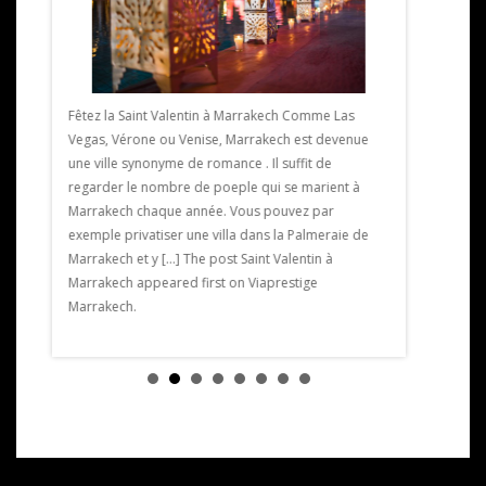
Exposition 
ille
Marrakech L
Fêtez la Saint Valentin à Marrakech Comme Las
nt du
Marrakech u
Vegas, Vérone ou Venise, Marrakech est devenue
est un
février au 2
une ville synonyme de romance . Il suffit de
aussi un
Le vernissag
regarder le nombre de poeple qui se marient à
 à
partir de 19
Marrakech chaque année. Vous pouvez par
[…] The pos
exemple privatiser une villa dans la Palmeraie de
Exposition 
Marrakech et y […] The post Saint Valentin à
Marrakech.
Marrakech appeared first on Viaprestige
Marrakech.