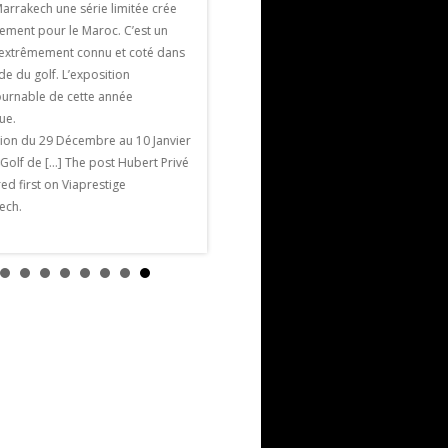
Marrakech une série limitée crée
France : la pétanque. La pétanque est un
ement pour le Maroc. C’est un
jeu, un divertissement mais c’est bel et
e extrêmement connu et coté dans
bien aussi un sport qui demande […] The
e du golf. L’exposition
post la pétanque à Marrakech appeared
ournable de cette année
first on Viaprestige Marrakech.
que.
tion du 29 Décembre au 10 Janvier
 Golf de […] The post Hubert Privé
d first on Viaprestige
ech.