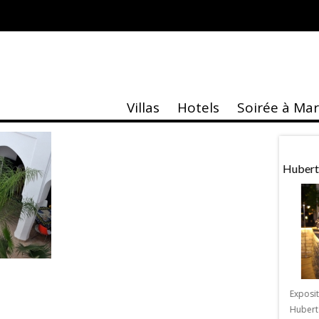
Villas
Hotels
Soirée à Ma
taire
Actu
age Marrakech
Agenda Marrakech 2018
Hubert
e & Grands Evènements
Les principales dates de l’Agenda de
me édition du
Marrakech 2018 Avez plus de 2 millions
Exposi
e & Grands Evènements
de visiteurs à Marrakech en 2017 et 7
Hubert
2 au 4 février 2018 à