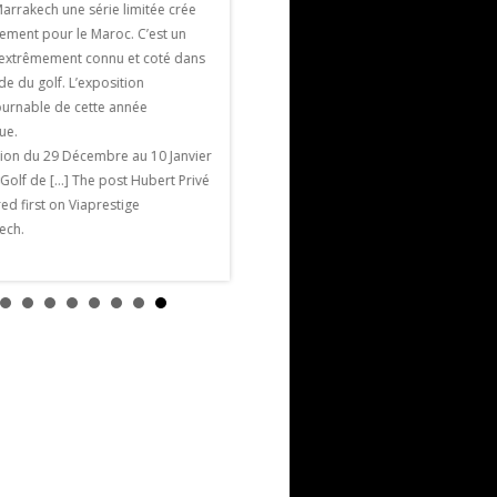
Marrakech une série limitée crée
France : la pétanque. La pétanque est un
ement pour le Maroc. C’est un
jeu, un divertissement mais c’est bel et
e extrêmement connu et coté dans
bien aussi un sport qui demande […] The
e du golf. L’exposition
post la pétanque à Marrakech appeared
ournable de cette année
first on Viaprestige Marrakech.
que.
tion du 29 Décembre au 10 Janvier
 Golf de […] The post Hubert Privé
d first on Viaprestige
ech.