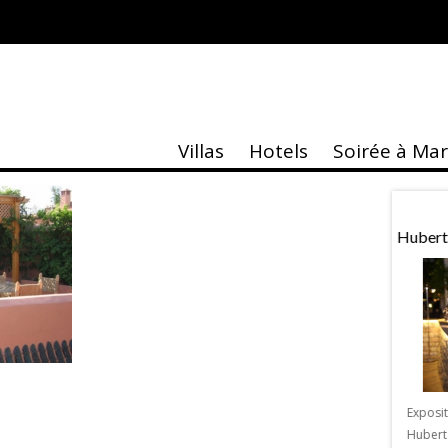
Villas
Hotels
Soirée à Ma
taire
Actu
age Marrakech
Agenda Marrakech 2018
Hubert
e & Grands Evènements
Les principales dates de l’Agenda de
me édition du
Marrakech 2018 Avez plus de 2 millions
Exposi
e & Grands Evènements
de visiteurs à Marrakech en 2017 et 7
Hubert
2 au 4 février 2018 à