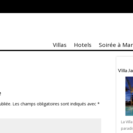
é Quartier Victor Hugo-Marrakech-8
Villas
Hotels
Soirée à Ma
taire
Actu
ASK»
1ere Récompense Musée Yves Saint
Villa 
Laurent Marrakech
e
bliée.
Les champs obligatoires sont indiqués avec
*
K » de Sebastien Royez
alerie Design & Co
La Vill
kech une exposition
paradi
1ère récompense Musée Yves Saint