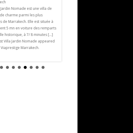
ech
l’hôtel La Mamounia. 48 exposants
a Jardin Nomade est une villa de
seront présents contre 28 à la première
 de charme parmi les plus
édition et 34 exposants à la deuxième.
 de Marrakech. Elle est située à
Parmi les nouveaux exposants citons la
ent 5 mn en voiture des remparts
styliste […] The post
ille historique, à 7/ 8 minutes […]
Salon du Mariage Marrakech appeared
st Villa Jardin Nomade appeared
first on Viaprestige Marrakech.
n Viaprestige Marrakech.