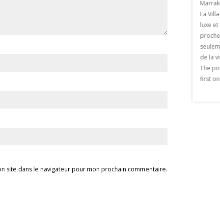
ez du 23 février au 23
Marrak
Laurent Marrakech En Octobre 2017, le
aurant La paillote . Le
La Vill
Musée Yves saint Laurent Marrakech a
eu le le jeudi 22 février
luxe et
ouvert ses portes au Public . Ce musée,
19h. Un artiste de
proches
voulu par Pierre Berger, est un
France […] The post
seulem
hommage au génie créatif du couturier
» appeared first on
de la v
français . Il a été conçu par le désormais
akech.
The po
célèbre Studio KO , […] The post 1ere
first o
récompense Musée Yves Saint laurent
marrakech appeared first on Viaprestige
Marrakech.
n site dans le navigateur pour mon prochain commentaire.