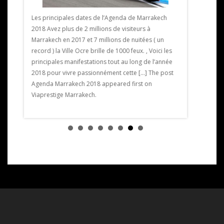
Les principales dates de l’Agenda de Marrakech
2018 Avez plus de 2 millions de visiteurs à
Exposition 
Marrakech en 2017 et 7 millions de nuitées ( un
expose pour
record ) la Ville Ocre brille de 1000 feux. , Voici les
limitée crée
ntre 28
principales manifestations tout au long de l’année
artiste ext
2018 pour vivre passionnément cette […] The post
du golf. L’e
ons la
Agenda Marrakech 2018 appeared first on
artistique.
Viaprestige Marrakech.
Exposition 
on
Golf de […] 
Viaprestige