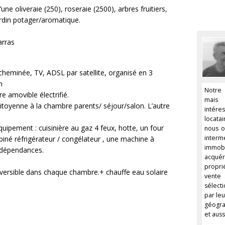
’une oliveraie (250), roseraie (2500), arbres fruitiers,
jardin potager/aromatique.
arras
:
cheminée, TV, ADSL par satellite, organisé en 3
n
Notre 
e amovible électrifié.
mais 
itoyenne à la chambre parents/ séjour/salon. L’autre
intér
locata
quipement : cuisinière au gaz 4 feux, hotte, un four
nous o
inter
biné réfrigérateur / congélateur , une machine à
immobi
2 dépendances.
acquér
propri
réversible dans chaque chambre.+ chauffe eau solaire
vente 
sélec
par leu
géogra
et auss