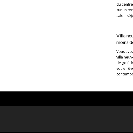
du centre
sur un te
salon-séj
Villa ne
moins d
Vous avez
villa neu
de golf d
votre rêve
contempo