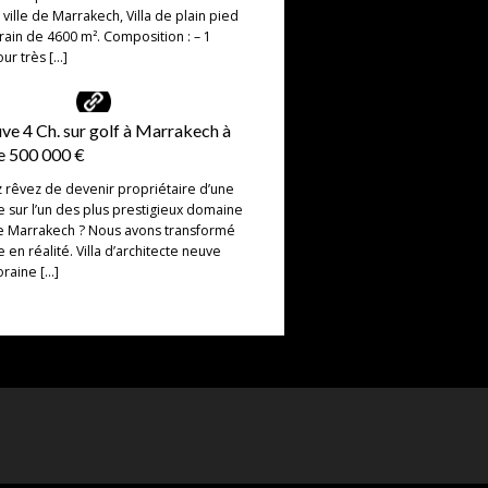
 ville de Marrakech, Villa de plain pied
rrain de 4600 m². Composition : – 1
our très […]
uve 4 Ch. sur golf à Marrakech à
e 500 000 €
 rêvez de devenir propriétaire d’une
ve sur l’un des plus prestigieux domaine
e Marrakech ? Nous avons transformé
 en réalité. Villa d’architecte neuve
raine […]