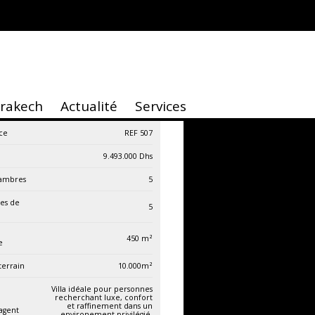
rrakech
Actualité
Services
ce
REF 507
9.493.000
Dhs
ambres
5
les de
5
450
m²
e
terrain
10.000
m²
Villa idéale pour personnes
recherchant luxe, confort
et raffinement dans un
'agent
environement privilégié,