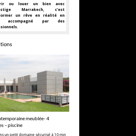
érir ou louer un bien avec
restige Marrakech, c’est
former un rêve en réalité en
nt accompagné par des
sionnels.
tions
ontemporaine meublée- 4
s – piscine
ns un petit domaine sécurisé à 10 min