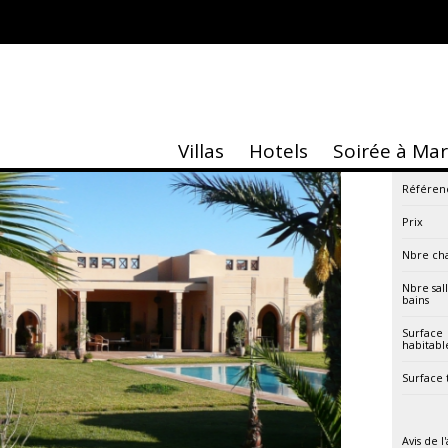
u pied de l’Atlas, 5 chambres
Villas
Hotels
Soirée à Ma
Référen
Prix
Nbre ch
Nbre sal
bains
Surface
habitabl
Surface 
Avis de l