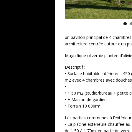
un pavillon principal de 4 chambres
architecture centrée autour d’un pat
Magnifique oliveraie plantée d’olivi
Descriptif :
• Surface habitable intérieure : 450
m2 avec 4 chambres avec douches e
•
• + 50 m2 (studio/bureau + petite cu
• + Maison de gardien
• Terrain 10 000m²
Les parties communes à l’extérieur 
• La piscine extérieure chauffée a
de 1,50 à 1,70m. en patte de verre