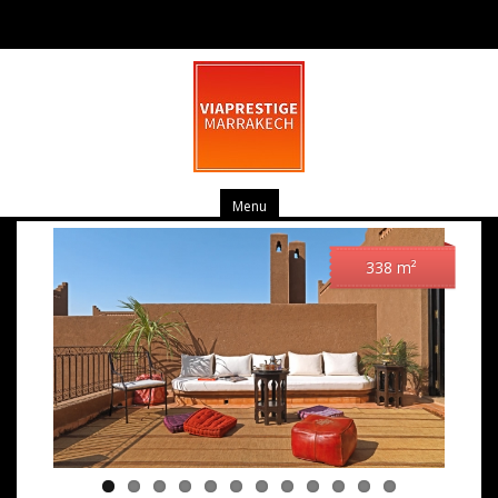
Villa 3 Ch. piscine dans domaine
privatif.
Menu
338
m²