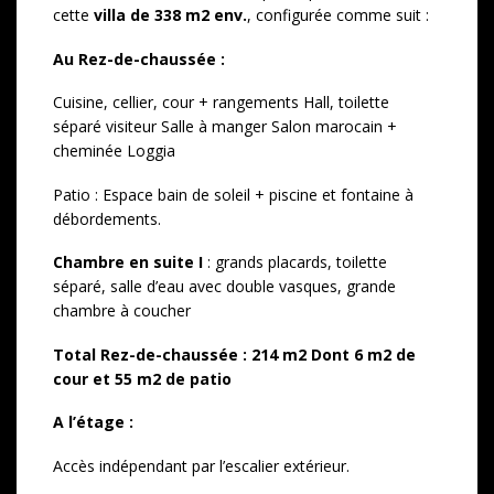
cette
villa de 338 m2 env.
, configurée comme suit :
Au Rez-de-chaussée :
Cuisine, cellier, cour + rangements Hall, toilette
séparé visiteur Salle à manger Salon marocain +
cheminée Loggia
Patio : Espace bain de soleil + piscine et fontaine à
débordements.
Chambre en suite I
: grands placards, toilette
séparé, salle d’eau avec double vasques, grande
chambre à coucher
Total Rez-de-chaussée : 214 m
2
Dont 6 m
2
de
cour et 55 m
2
de patio
A l’étage :
Accès indépendant par l’escalier extérieur.