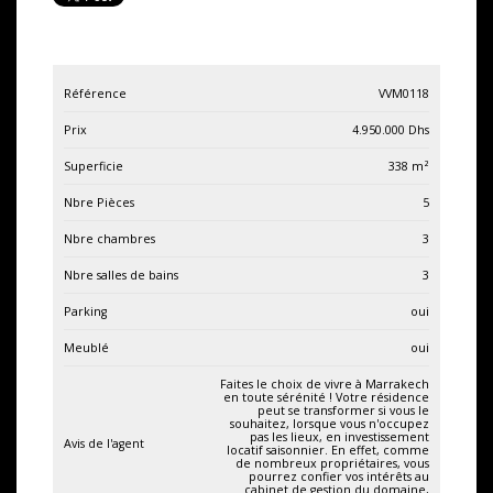
Référence
VVM0118
Prix
4.950.000
Dhs
Superficie
338
m²
Nbre Pièces
5
Nbre chambres
3
Nbre salles de bains
3
Parking
oui
Meublé
oui
Faites le choix de vivre à Marrakech
en toute sérénité ! Votre résidence
peut se transformer si vous le
souhaitez, lorsque vous n'occupez
pas les lieux, en investissement
Avis de l'agent
locatif saisonnier. En effet, comme
de nombreux propriétaires, vous
pourrez confier vos intérêts au
cabinet de gestion du domaine,