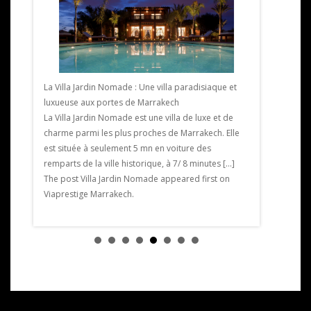
Salon du Ma
Marrakech 
La Villa Jardin Nomade : Une villa paradisiaque et
Salon du Ma
luxueuse aux portes de Marrakech
Marrakech du
La Villa Jardin Nomade est une villa de luxe et de
aint
Mamounia. 4
charme parmi les plus proches de Marrakech. Elle
lic .
à la premièr
est située à seulement 5 mn en voiture des
deuxième. P
remparts de la ville historique, à 7/ 8 minutes […]
s . Il a
styliste […] 
The post Villa Jardin Nomade appeared first on
 , […]
Salon du Ma
Viaprestige Marrakech.
t
Viaprestige
tige