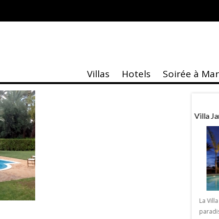
Villas
Hotels
Soirée à Ma
taire
Actu
ASK»
1ere Récompense Musée Yves Saint
Villa 
Laurent Marrakech
K » de Sebastien Royez
alerie Design & Co
La Vill
kech une exposition
paradi
1ère récompense Musée Yves Saint