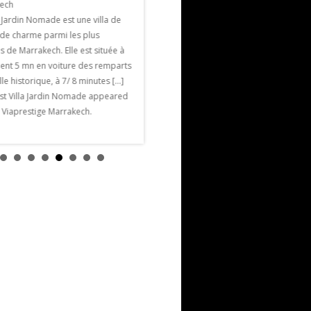
ech
l’hôtel La Mamounia. 48 exposants
a Jardin Nomade est une villa de
seront présents contre 28 à la première
 de charme parmi les plus
édition et 34 exposants à la deuxième.
 de Marrakech. Elle est située à
Parmi les nouveaux exposants citons la
ent 5 mn en voiture des remparts
styliste […] The post
ille historique, à 7/ 8 minutes […]
Salon du Mariage Marrakech appeared
st Villa Jardin Nomade appeared
first on Viaprestige Marrakech.
n Viaprestige Marrakech.