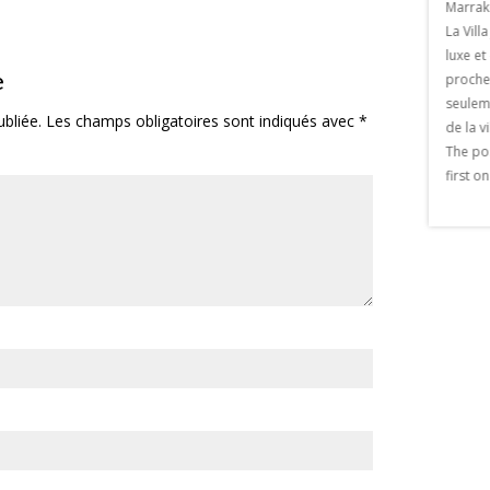
ez du 23 février au 23
Marrak
Laurent Marrakech En Octobre 2017, le
aurant La paillote . Le
La Vill
Musée Yves saint Laurent Marrakech a
eu le le jeudi 22 février
luxe et
ouvert ses portes au Public . Ce musée,
e
19h. Un artiste de
proches
voulu par Pierre Berger, est un
France […] The post
seulem
hommage au génie créatif du couturier
bliée.
Les champs obligatoires sont indiqués avec
*
» appeared first on
de la v
français . Il a été conçu par le désormais
akech.
The po
célèbre Studio KO , […] The post 1ere
first o
récompense Musée Yves Saint laurent
marrakech appeared first on Viaprestige
Marrakech.