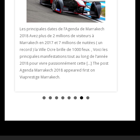
Les principales dates de l’Agenda de Marrakech
2018 Avez plus de 2 millions de visiteurs à
Exposition 
Marrakech en 2017 et 7 millions de nuitées ( un
expose pour
record ) la Ville Ocre brille de 1000 feux. , Voici les
limitée crée
ntre 28
principales manifestations tout au long de l’année
artiste ext
2018 pour vivre passionnément cette […] The post
du golf. L’e
ons la
Agenda Marrakech 2018 appeared first on
artistique.
Viaprestige Marrakech.
Exposition 
on
Golf de […] 
Viaprestige