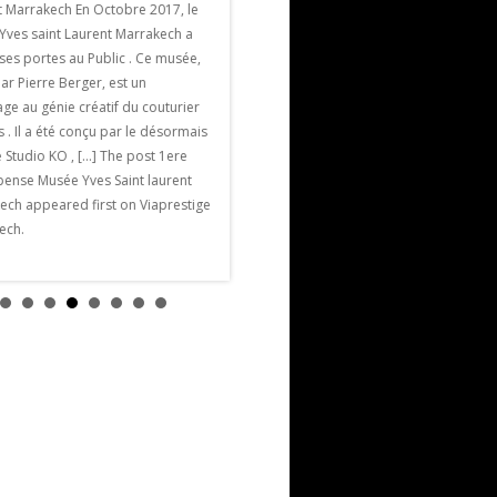
Marrakech
t Marrakech En Octobre 2017, le
La Villa Jardin Nomade est une villa de
Yves saint Laurent Marrakech a
luxe et de charme parmi les plus
ses portes au Public . Ce musée,
proches de Marrakech. Elle est située à
ar Pierre Berger, est un
seulement 5 mn en voiture des remparts
e au génie créatif du couturier
de la ville historique, à 7/ 8 minutes […]
s . Il a été conçu par le désormais
The post Villa Jardin Nomade appeared
 Studio KO , […] The post 1ere
first on Viaprestige Marrakech.
ense Musée Yves Saint laurent
ech appeared first on Viaprestige
ech.