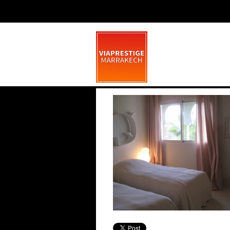
IMG_6243
mars 20, 2014
0 commen
La Pétanque À Marrakech
Saint Valentin
Marrakech, une nouvelle corde à son arc
: la pétanque La dynamique se poursuit
Marrakech
Fêtez la Saint Va
dans la ville rose, avec une activité
la première
Comme Las Vegas
sportive qui nous vient du Sud de la