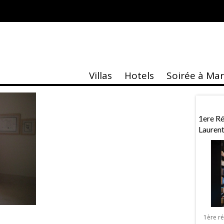
Villas
Hotels
Soirée à Ma
taire
Actu
 À Marrakech
Exposition «MASK»
1ere R
Lauren
Exposition « MASK » de Sebastien Royez
à Marrakech La Galerie Design & Co
lentin à Marrakech
organise à Marrakech une exposition
, Vérone ou Venise,
1ère r