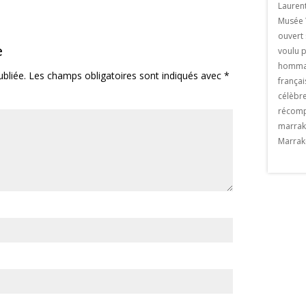
de Sébastien Royez du 23 février au 23
venue une ville
Lauren
mars 2018 au restaurant La paillote . Le
ce . Il suffit de
Musée 
vernissage aura lieu le le jeudi 22 février
re de poeple qui se
ouvert 
e
2018 à partir de 19h. Un artiste de
kech chaque année.
voulu p
Marrakech Né en France […] The post
exemple privatiser une
hommag
bliée.
Les champs obligatoires sont indiqués avec
*
Exposition «MASK» appeared first on
meraie de Marrakech et y
françai
Viaprestige Marrakech.
t Valentin à Marrakech
célèbre
n Viaprestige
récomp
marrak
Marrak