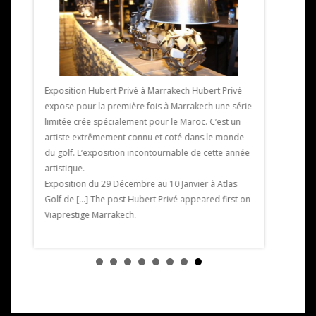
Marrakech, u
kech
pétanque La
Exposition Hubert Privé à Marrakech Hubert Privé
rose, avec u
 un
expose pour la première fois à Marrakech une série
Sud de la Fr
ci les
limitée crée spécialement pour le Maroc. C’est un
jeu, un dive
’année
artiste extrêmement connu et coté dans le monde
sport qui d
e post
du golf. L’exposition incontournable de cette année
Marrakech a
artistique.
Marrakech.
Exposition du 29 Décembre au 10 Janvier à Atlas
Golf de […] The post Hubert Privé appeared first on
Viaprestige Marrakech.