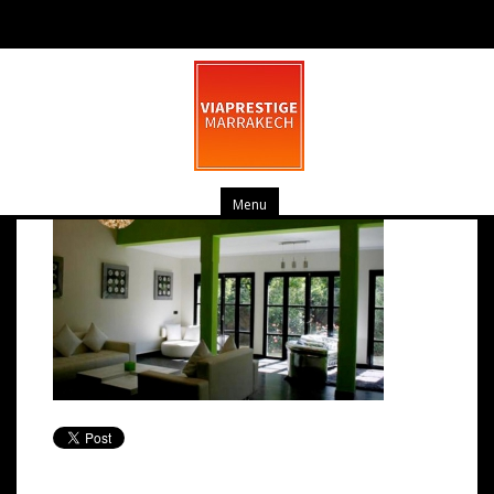
pv_img1661-small-large
mars 19, 2014
0 commentaire
Menu