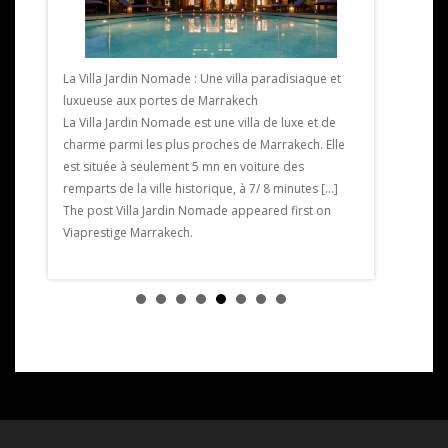
Salon du Ma
Marrakech 
La Villa Jardin Nomade : Une villa paradisiaque et
Salon du Ma
luxueuse aux portes de Marrakech
Marrakech du
La Villa Jardin Nomade est une villa de luxe et de
aint
Mamounia. 4
charme parmi les plus proches de Marrakech. Elle
lic .
à la premièr
est située à seulement 5 mn en voiture des
deuxième. P
remparts de la ville historique, à 7/ 8 minutes […]
s . Il a
styliste […] 
The post Villa Jardin Nomade appeared first on
 , […]
Salon du Ma
Viaprestige Marrakech.
t
Viaprestige
tige