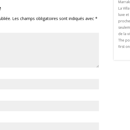
ez du 23 février au 23
Marrak
Laurent Marrakech En Octobre 2017, le
e
aurant La paillote . Le
La Vill
Musée Yves saint Laurent Marrakech a
eu le le jeudi 22 février
luxe et
ouvert ses portes au Public . Ce musée,
bliée.
Les champs obligatoires sont indiqués avec
*
19h. Un artiste de
proches
voulu par Pierre Berger, est un
France […] The post
seulem
hommage au génie créatif du couturier
» appeared first on
de la v
français . Il a été conçu par le désormais
akech.
The po
célèbre Studio KO , […] The post 1ere
first o
récompense Musée Yves Saint laurent
marrakech appeared first on Viaprestige
Marrakech.