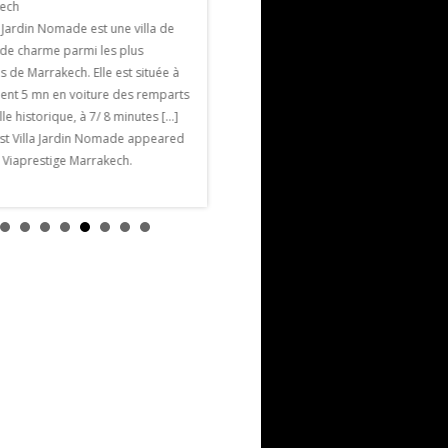
ech
l’hôtel La Mamounia. 48 exposants
a Jardin Nomade est une villa de
seront présents contre 28 à la première
 de charme parmi les plus
édition et 34 exposants à la deuxième.
 de Marrakech. Elle est située à
Parmi les nouveaux exposants citons la
ent 5 mn en voiture des remparts
styliste […] The post
ille historique, à 7/ 8 minutes […]
Salon du Mariage Marrakech appeared
st Villa Jardin Nomade appeared
first on Viaprestige Marrakech.
n Viaprestige Marrakech.