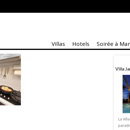
Villas
Hotels
Soirée à Ma
taire
Actu
ASK»
1ere Récompense Musée Yves Saint
Villa 
Laurent Marrakech
K » de Sebastien Royez
alerie Design & Co
La Vill
kech une exposition
paradi
1ère récompense Musée Yves Saint