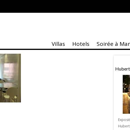
Villas
Hotels
Soirée à Ma
taire
Actu
age Marrakech
Agenda Marrakech 2018
Hubert
e & Grands Evènements
Les principales dates de l’Agenda de
me édition du
Marrakech 2018 Avez plus de 2 millions
Exposi
e & Grands Evènements
de visiteurs à Marrakech en 2017 et 7
Hubert
2 au 4 février 2018 à