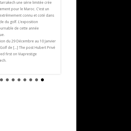
Marrakech une série limitée crée
France : la pétanque. La pétanque est un
ement pour le Maroc. C’est un
jeu, un divertissement mais c’est bel et
e extrêmement connu et coté dans
bien aussi un sport qui demande […] The
e du golf. L’exposition
post la pétanque à Marrakech appeared
ournable de cette année
first on Viaprestige Marrakech.
que.
tion du 29 Décembre au 10 Janvier
 Golf de […] The post Hubert Privé
d first on Viaprestige
ech.