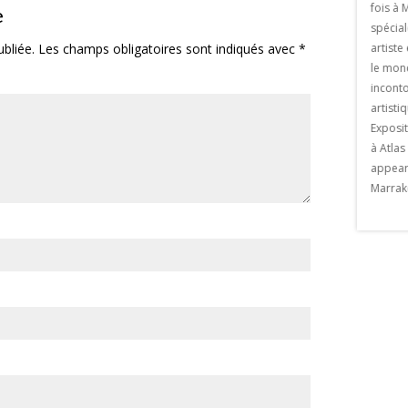
millions de nuitées ( un record ) la Ville
fois à 
e
nia. 48 exposants
Ocre brille de 1000 feux. , Voici les
spécial
contre 28 à la première
principales manifestations tout au long
bliée.
Les champs obligatoires sont indiqués avec
*
artist
osants à la deuxième.
de l’année 2018 pour vivre
le mond
ux exposants citons la
passionnément cette […] The post
incont
ost
Agenda Marrakech 2018 appeared first
artisti
e Marrakech appeared
on Viaprestige Marrakech.
Exposi
ige Marrakech.
à Atlas
appeare
Marrak