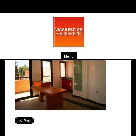
pv_dsc03627-medium
mars 14, 2014
0 commentaire
Menu