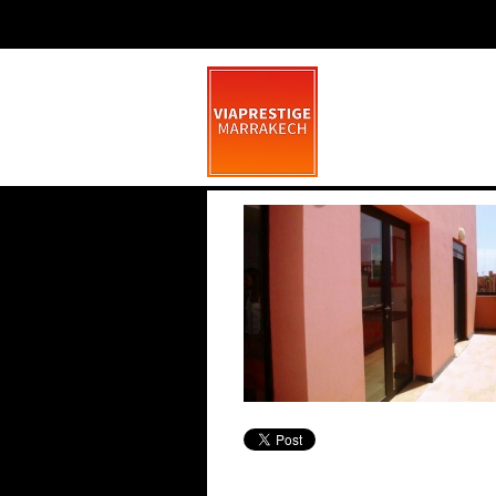
pv_dsc03624-me
mars 14, 2014
0 commen
La Pétanque À Marrakech
Saint Valentin
Marrakech, une nouvelle corde à son arc
: la pétanque La dynamique se poursuit
Marrakech
Fêtez la Saint Va
dans la ville rose, avec une activité
la première
Comme Las Vegas
sportive qui nous vient du Sud de la