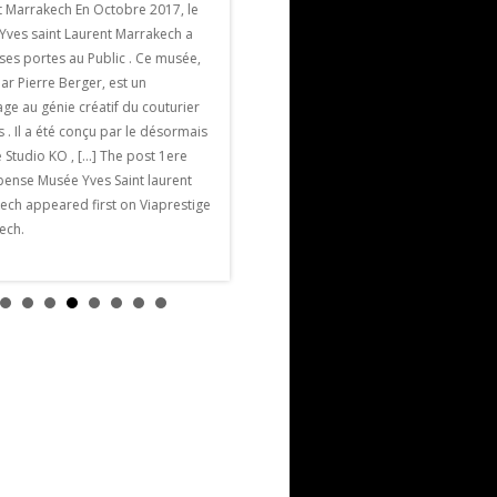
Marrakech
t Marrakech En Octobre 2017, le
La Villa Jardin Nomade est une villa de
Yves saint Laurent Marrakech a
luxe et de charme parmi les plus
ses portes au Public . Ce musée,
proches de Marrakech. Elle est située à
ar Pierre Berger, est un
seulement 5 mn en voiture des remparts
e au génie créatif du couturier
de la ville historique, à 7/ 8 minutes […]
s . Il a été conçu par le désormais
The post Villa Jardin Nomade appeared
 Studio KO , […] The post 1ere
first on Viaprestige Marrakech.
ense Musée Yves Saint laurent
ech appeared first on Viaprestige
ech.