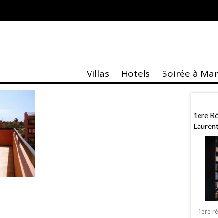
dium
Villas
Hotels
Soirée à Ma
taire
Actu
 À Marrakech
Exposition «MASK»
1ere R
Lauren
Exposition « MASK » de Sebastien Royez
à Marrakech La Galerie Design & Co
lentin à Marrakech
organise à Marrakech une exposition
, Vérone ou Venise,
1ère r