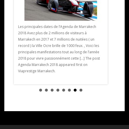
Les principales dates de l’Agenda de Marrakech
2018 Avez plus de 2 millions de visiteurs à
Exposition 
Marrakech en 2017 et 7 millions de nuitées ( un
expose pour
record ) la Ville Ocre brille de 1000 feux. , Voici les
limitée crée
ntre 28
principales manifestations tout au long de l’année
artiste ext
2018 pour vivre passionnément cette […] The post
du golf. L’e
ons la
Agenda Marrakech 2018 appeared first on
artistique.
Viaprestige Marrakech.
Exposition 
on
Golf de […] 
Viaprestige