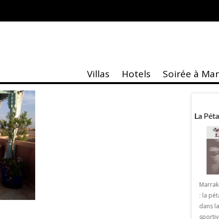
Villas
Hotels
Soirée à Ma
taire
Actu
Hubert Privé
La Pét
Marrak
: la p
Exposition Hubert Privé à Marrakech
dans la
Hubert Privé expose pour la première
sportiv