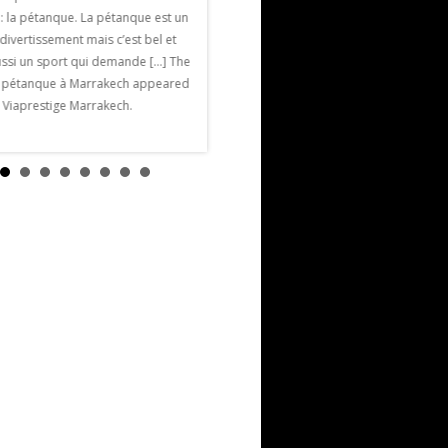
Marrakech est devenue une ville
: la pétanque. La pétanque est un
synonyme de romance . Il suffit de
 divertissement mais c’est bel et
regarder le nombre de poeple qui se
ussi un sport qui demande […] The
marient à Marrakech chaque année.
a pétanque à Marrakech appeared
Vous pouvez par exemple privatiser une
n Viaprestige Marrakech.
villa dans la Palmeraie de Marrakech et y
[…] The post Saint Valentin à Marrakech
appeared first on Viaprestige
Marrakech.