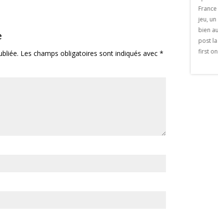
fois à Marrakech une série limitée crée
France 
spécialement pour le Maroc. C’est un
jeu, un
artiste extrêmement connu et coté dans
bien a
e
le monde du golf. L’exposition
post l
incontournable de cette année
first o
bliée.
Les champs obligatoires sont indiqués avec
*
artistique.
Exposition du 29 Décembre au 10 Janvier
à Atlas Golf de […] The post Hubert Privé
appeared first on Viaprestige
Marrakech.