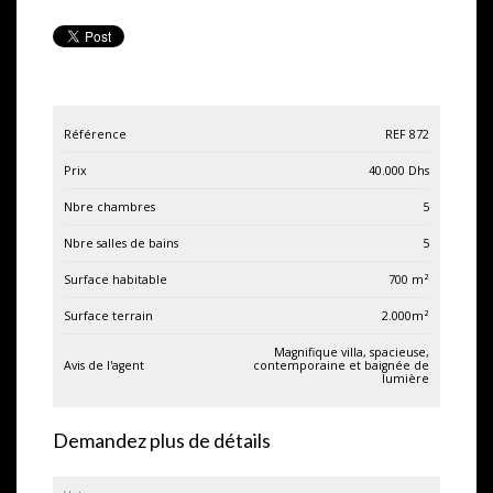
Référence
REF 872
Prix
40.000
Dhs
Nbre chambres
5
Nbre salles de bains
5
Surface habitable
700
m²
Surface terrain
2.000
m²
Magnifique villa, spacieuse,
Avis de l'agent
contemporaine et baignée de
lumière
Demandez plus de détails