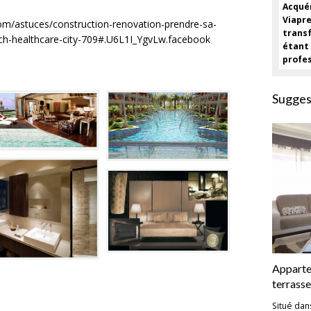
Acqu
Viap
com/astuces/construction-renovation-prendre-sa-
trans
ch-healthcare-city-709#.U6L1I_YgvLw.facebook
éta
profes
Sugges
Apparte
terrasse
Situé dan