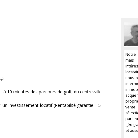
Notre 
mais 
intér
locata
nous o
m²
inter
immobi
st à 10 minutes des parcours de golf, du centre-ville
acquér
propri
 un investissement-locatif (Rentabilité garantie = 5
vente 
sélec
par leu
géogra
et auss