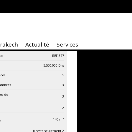
rrakech
Actualité
Services
ce
REF 877
5.500.000
Dhs
èces
5
ambres
3
les de
3
2
140
m²
e
Il reste seulement 2