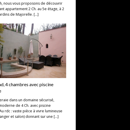
h, nous vous proposons de découvrir
nt appartement 2 Ch. au 5e étage, à 2
ardins de Majorelle. […]
ad, 4 chambres avec piscine
e
raie dans un domaine sécurisé,
d moderne de 4 Ch. avec piscine
Au rdc : vaste pièce à vivre lumineuse
manger et salon) donnant sur une […]