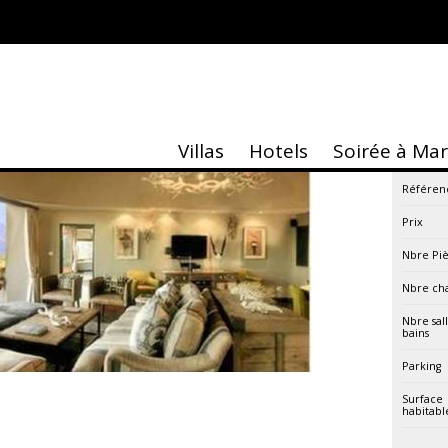
e à l’Atlas !
Villas
Hotels
Soirée à Ma
Référen
Prix
Nbre Pi
Nbre ch
Nbre sal
bains
Parking
Surface
habitabl