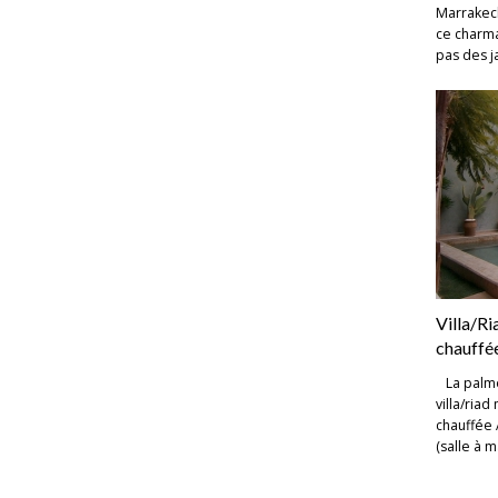
Marrakec
ce charma
pas des j
Villa/Ri
chauffé
La palme
villa/ria
chauffée 
(salle à 